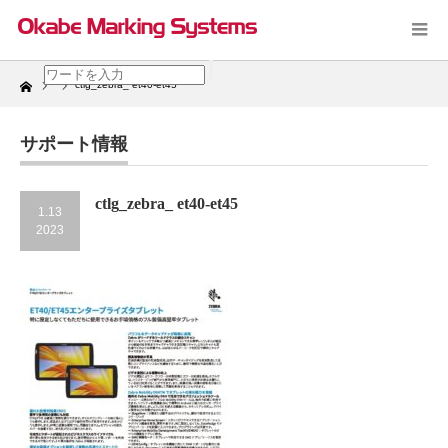
Home
ctlg_zebra_ et40-et45
サポート情報
ctlg_zebra_ et40-et45
1.13
2023