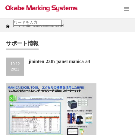
Home
jininten-23th-panel-manica-a4
サポート情報
jininten-23th-panel-manica-a4
10.12
2021