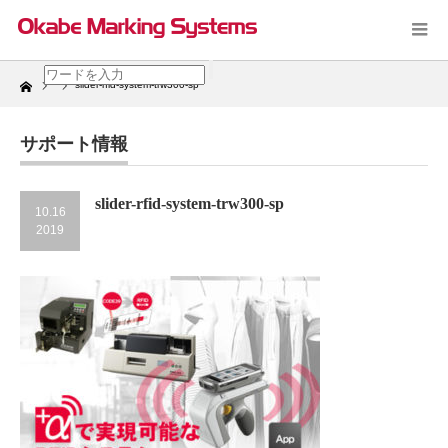
Home
slider-rfid-system-trw300-sp
サポート情報
slider-rfid-system-trw300-sp
10.16
2019