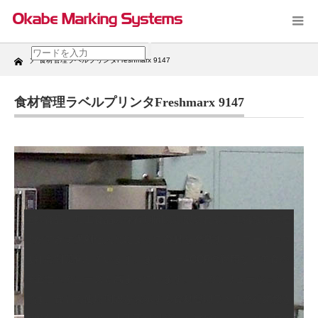
Home
食材管理ラベルプリンタFreshmarx 9147
食材管理ラベルプリンタFreshmarx 9147
生鮮食品・加工食品の保存期間の期限切れや、正確な在庫管
理ができず過剰仕入れによって食材を廃棄する、フードロス
は社会問題化しています。また、 HACCPの運用などで食の
安全性へのニーズも高まっています。 このソリューション
では、食品の使用期限を表示する食材管理ラベル発行業務を