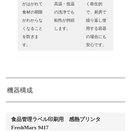
がはがれて
高温・低温
く衛生的
食材の期限
の洗浄でも
で、厨房で
がわからな
粘性が持続
繰り返し使
くなること
します。
用する容器
を防ぎま
の場合にも
す。
安心です。
機器構成
食品管理ラベル印刷用 感熱プリンタ
FreshMarx 9417