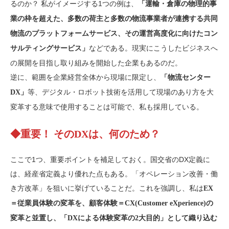
るのか？ 私がイメージする1つの例は、
「運輸・倉庫の物理的事
業の枠を超えた、多数の荷主と多数の物流事業者が連携する共同
物流のプラットフォームサービス、その運営高度化に向けたコン
などである。現実にこうしたビジネスへ
サルティングサービス」
の展開を目指し取り組みを開始した企業もあるのだ。
逆に、範囲を企業経営全体から現場に限定し、
「物流センター
等、デジタル・ロボット技術を活用して現場のあり方を大
DX」
変革する意味で使用することは可能で、私も採用している。
◆重要！ そのDXは、何のため？
ここで1つ、重要ポイントを補足しておく。国交省のDX定義に
は、経産省定義より優れた点もある。「オペレーション改善・働
き方改革」を狙いに挙げていることだ。これを強調し、私は
EX
＝従業員体験の変革を、顧客体験＝CX(Customer eXperience)の
変革と並置し、「DXによる体験変革の2大目的」として織り込む