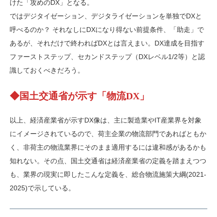
けた「攻めのDX」となる。
ではデジタイゼーション、デジタライゼーションを単独でDXと
呼べるのか？ それなしにDXになり得ない前提条件、「助走」で
あるが、それだけで終わればDXとは言えまい。DX達成を目指す
ファーストステップ、セカンドステップ（DXレベル1/2等）と認
識しておくべきだろう。
◆国土交通省が示す「物流DX」
以上、経済産業省が示すDX像は、主に製造業やIT産業界を対象
にイメージされているので、荷主企業の物流部門であればともか
く、非荷主の物流業界にそのまま適用するには違和感があるかも
知れない。その点、国土交通省は経済産業省の定義を踏まえつつ
も、業界の現実に即したこんな定義を、総合物流施策大綱(2021-
2025)で示している。