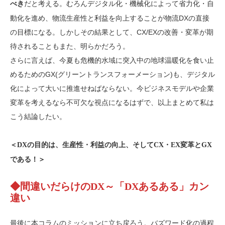
だと考える。むろんデジタル化・機械化によって省力化・自
べき
動化を進め、物流生産性と利益を向上することが物流DXの直接
の目標になる。しかしその結果として、CX/EXの改善・変革が期
待されることもまた、明らかだろう。
さらに言えば、今夏も危機的水域に突入中の地球温暖化を食い止
めるためのGX(グリーントランスフォーメーション)も、デジタル
化によって大いに推進せねばならない。今ビジネスモデルや企業
変革を考えるなら不可欠な視点になるはずで、以上まとめて私は
こう結論したい。
＜DXの目的は、生産性・利益の向上、そしてCX・EX変革とGX
である！＞
◆間違いだらけのDX～「DXあるある」カン
違い
最後に本コラムのミッションに立ち戻ろう。バズワード化の過程