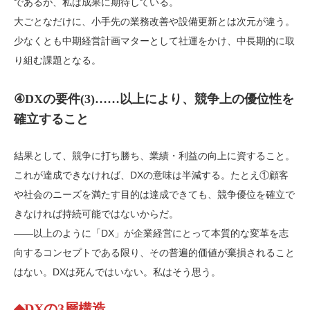
であるが、私は成果に期待している。
大ごとなだけに、小手先の業務改善や設備更新とは次元が違う。
少なくとも中期経営計画マターとして社運をかけ、中長期的に取
り組む課題となる。
④DXの要件(3)……以上により、競争上の優位性を
確立すること
結果として、競争に打ち勝ち、業績・利益の向上に資すること。
これが達成できなければ、DXの意味は半減する。たとえ①顧客
や社会のニーズを満たす目的は達成できても、競争優位を確立で
きなければ持続可能ではないからだ。
――以上のように「DX」が企業経営にとって本質的な変革を志
向するコンセプトである限り、その普遍的価値が棄損されること
はない。DXは死んではいない。私はそう思う。
◆DXの3層構造