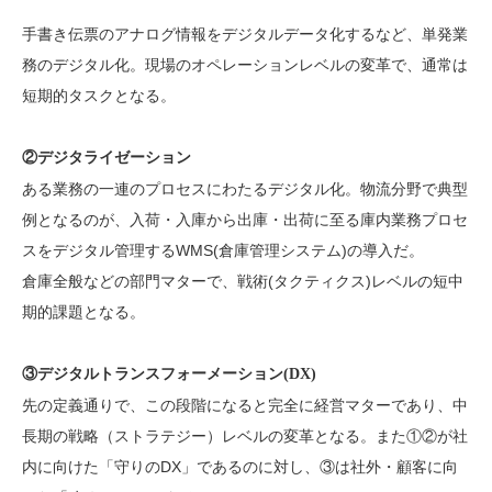
手書き伝票のアナログ情報をデジタルデータ化するなど、単発業
務のデジタル化。現場のオペレーションレベルの変革で、通常は
短期的タスクとなる。
②デジタライゼーション
ある業務の一連のプロセスにわたるデジタル化。物流分野で典型
例となるのが、入荷・入庫から出庫・出荷に至る庫内業務プロセ
スをデジタル管理するWMS(倉庫管理システム)の導入だ。
倉庫全般などの部門マターで、戦術(タクティクス)レベルの短中
期的課題となる。
③デジタルトランスフォーメーション(DX)
先の定義通りで、この段階になると完全に経営マターであり、中
長期の戦略（ストラテジー）レベルの変革となる。また①②が社
内に向けた「守りのDX」であるのに対し、③は社外・顧客に向