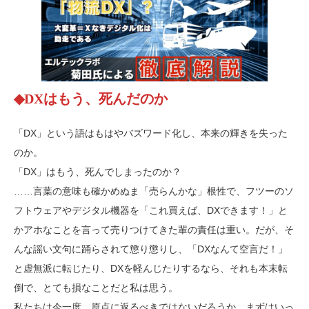
◆DXはもう、死んだのか
「DX」という語はもはやバズワード化し、本来の輝きを失った
のか。
「DX」はもう、死んでしまったのか？
……言葉の意味も確かめぬま「売らんかな」根性で、フツーのソ
フトウェアやデジタル機器を「これ買えば、DXできます！」と
かアホなことを言って売りつけてきた輩の責任は重い。だが、そ
んな謡い文句に踊らされて懲り懲りし、「DXなんて空言だ！」
と虚無派に転じたり、DXを軽んじたりするなら、それも本末転
倒で、とても損なことだと私は思う。
私たちは今一度、原点に返るべきではないだろうか。まずはいっ