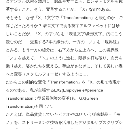
とデジタル技術を活用し、製品やサービス、ビジネスモデルを
変
」こと。そう、変革することが、「X」なのである。
革する
そもそも、なぜ「X」1文字で「Transformation」と読むのか、ご
存じだったろうか？ 表音文字である英字アルファベットには珍
しいことだが、「X」の字づらを「表意文字/象形文字」的にこう
読むのだ……交差する2本の線分の、一方の「／」を「境界線」
とみる。もう一方の線分は、右下方から左上方へ、この境界線
「／」を越えて、「＼」のように進む。限界を打ち破り、次元を
乗り越え、姿かたちを変える。芋虫がさなぎに、そして美しい蝶
へと変容（メタモルフォーゼ）するように…。
だからこの劇的な変化「Transformation」を「X」の形で表現す
るのである。私が主張するEX2(Employee eXperience
Transformation：従業員体験の変革)も、GX(Green
Transformation)も同じだ。
たとえば、単品賃貸していたビデオやCDという従来製品＝「モ
ノ」を、ストリーミング技術を活用したデジタルサブスクリプシ