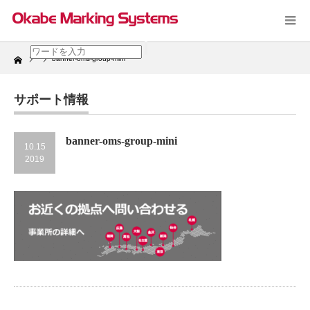
Home
banner-oms-group-mini
サポート情報
banner-oms-group-mini
10.15
2019