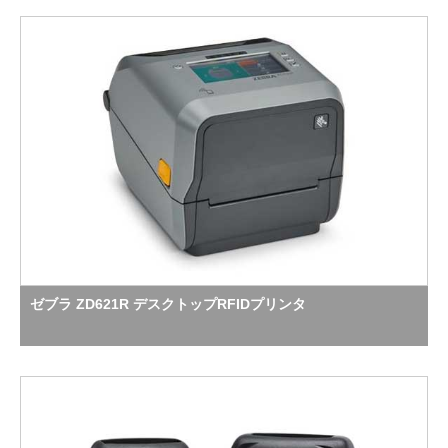
ゼブラ ZD621R デスクトップRFIDプリンタ