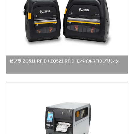
ゼブラ ZQ511 RFID / ZQ521 RFID モバイルRFIDプリンタ