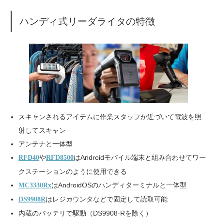
ハンディ式リーダライタの特徴
スキャンされるアイテムに作業スタッフが近づいて電波を照
射してスキャン
アンテナと一体型
や
はAndroidモバイル端末と組み合わせてワー
RFD40
RFD8500
クステーションのように使用できる
はAndroidOSのハンディターミナルと一体型
MC3330Rx
はレジカウンタなどで固定して読取可能
DS9908R
内蔵のバッテリで駆動（DS9908-Rを除く）