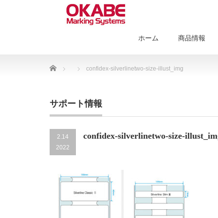
ホーム
商品情報
Home
confidex-silverlinetwo-size-illust_img
サポート情報
confidex-silverlinetwo-size-illust_i
2.14
2022