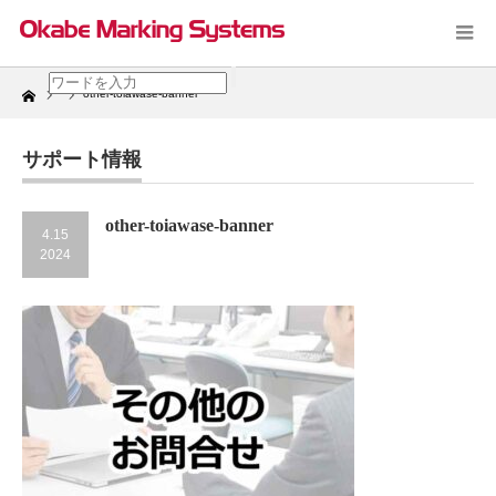
Home
other-toiawase-banner
サポート情報
other-toiawase-banner
4.15
2024