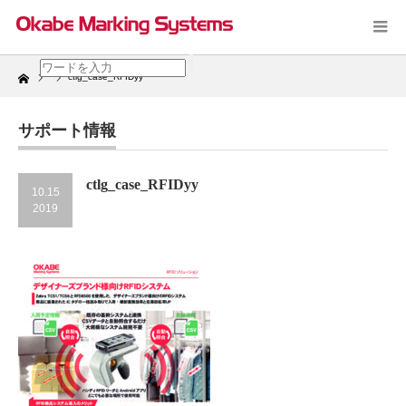
Home
ctlg_case_RFIDyy
サポート情報
ctlg_case_RFIDyy
10.15
2019