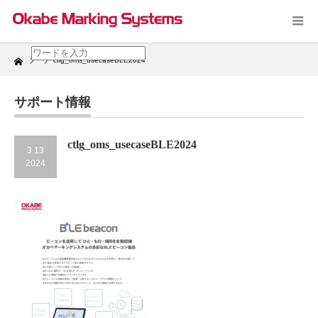
Home
ctlg_oms_usecaseBLE2024
サポート情報
ctlg_oms_usecaseBLE2024
3.13
2024