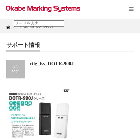
Home
ctlg_tss_DOTR-900J
サポート情報
ctlg_tss_DOTR-900J
2.5
2021