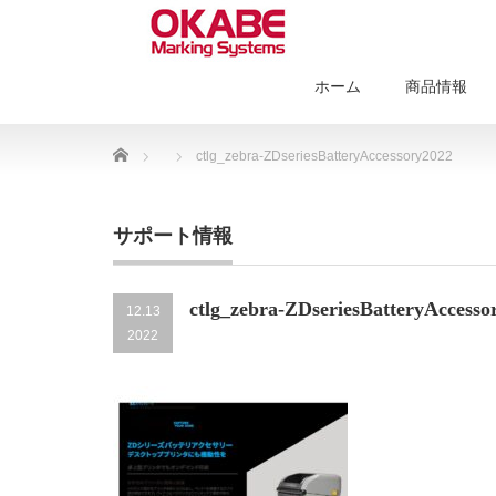
ホーム
商品情報
Home
ctlg_zebra-ZDseriesBatteryAccessory2022
サポート情報
ctlg_zebra-ZDseriesBatteryAccesso
12.13
2022