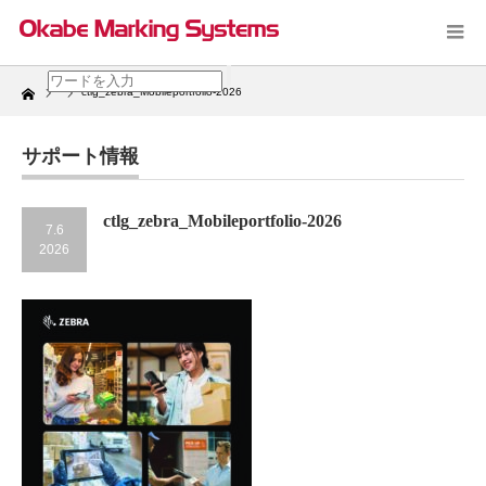
Home
ctlg_zebra_Mobileportfolio-2026
サポート情報
ctlg_zebra_Mobileportfolio-2026
7.6
2026