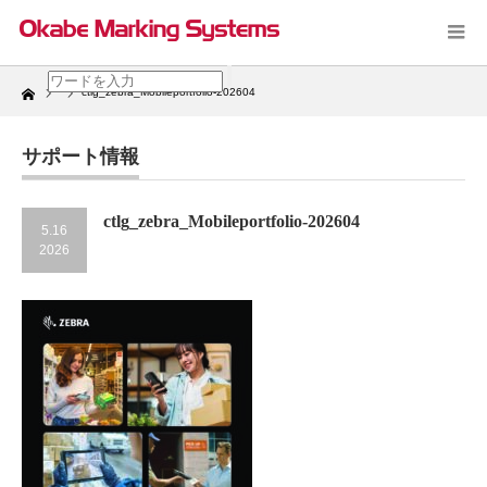
Home
ctlg_zebra_Mobileportfolio-202604
サポート情報
ctlg_zebra_Mobileportfolio-202604
5.16
2026