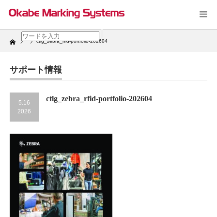
Home
ctlg_zebra_rfid-portfolio-202604
サポート情報
ctlg_zebra_rfid-portfolio-202604
5.16
2026