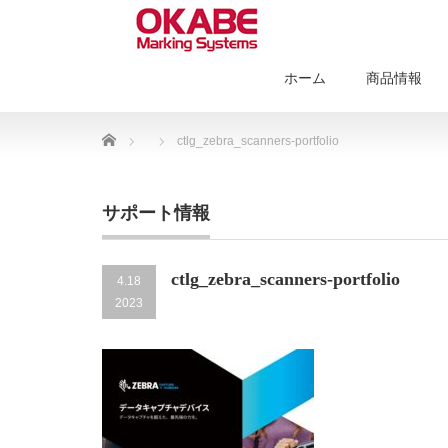
ホーム
商品情報
Home
ctlg_zebra_scanners-portfolio
サポート情報
ctlg_zebra_scanners-portfolio
4.18
2023