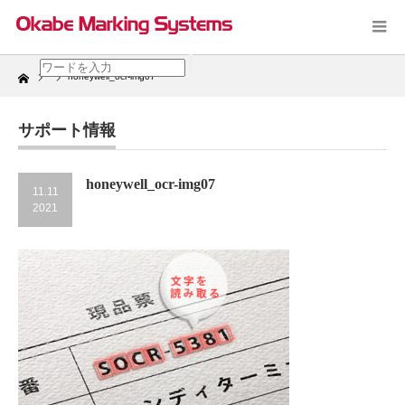
Home
honeywell_ocr-img07
サポート情報
honeywell_ocr-img07
11.11
2021