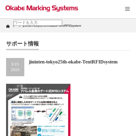
Home
jininten-tokyo25th-okabe-TentRFIDsystem
サポート情報
jininten-tokyo25th-okabe-TentRFIDsystem
9.15
2023