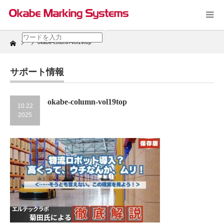
Home
okabe-column-vol19top
サポート情報
okabe-column-vol19top
10.22
2025