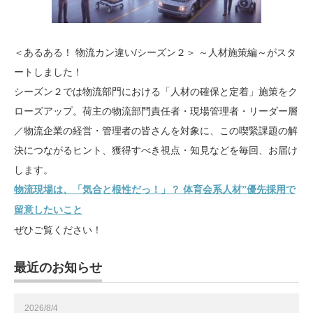
＜あるある！ 物流カン違い/シーズン２＞ ～人材施策編～がスタ
ートしました！
シーズン２では物流部門における「人材の確保と定着」施策をク
ローズアップ。荷主の物流部門責任者・現場管理者・リーダー層
／物流企業の経営・管理者の皆さんを対象に、この喫緊課題の解
決につながるヒント、獲得すべき視点・知見などを毎回、お届け
します。
物流現場は、「気合と根性だっ！」？ 体育会系人材”優先採用で
留意したいこと
ぜひご覧ください！
最近のお知らせ
2026/8/4