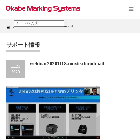
Home
webinar20201118-movie-thumbnail
サポート情報
webinar20201118-movie-thumbnail
11.23
2020