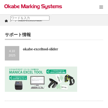
Home
okabe-exceltool-slider
サポート情報
okabe-exceltool-slider
4.10
2025