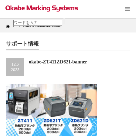
Home
okabe-ZT411ZD621-banner
サポート情報
okabe-ZT411ZD621-banner
12.6
2023