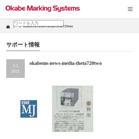
Home
okabems-news-media-theta720two
サポート情報
okabems-news-media-theta720two
2.1
2021