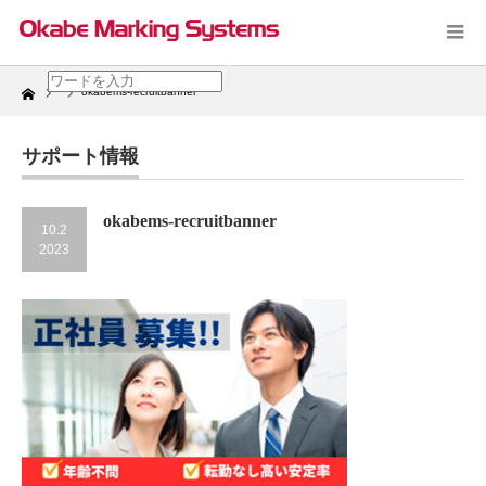
Home
okabems-recruitbanner
サポート情報
okabems-recruitbanner
10.2
2023