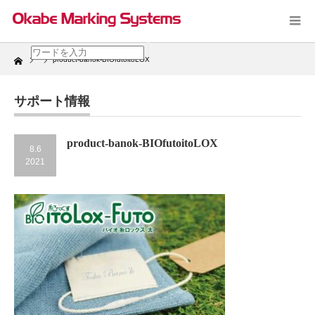
Home
product-banok-BIOfutoitoLOX
サポート情報
product-banok-BIOfutoitoLOX
8.6
2021