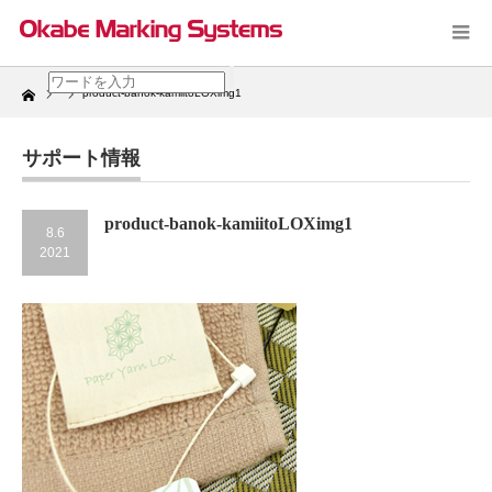
Home
product-banok-kamiitoLOXimg1
サポート情報
product-banok-kamiitoLOXimg1
8.6
2021