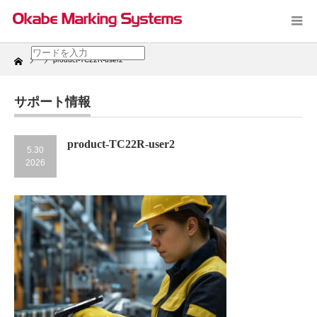
Home
product-TC22R-user2
サポート情報
product-TC22R-user2
5.30
2026