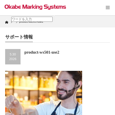
Home
product-ws501-use2
サポート情報
product-ws501-use2
5.30
2026