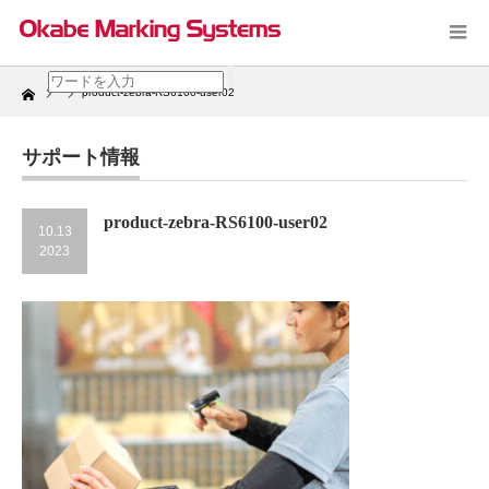
Home
product-zebra-RS6100-user02
サポート情報
product-zebra-RS6100-user02
10.13
2023