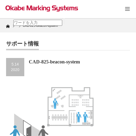
Home
CAD-825-beacon-system
サポート情報
CAD-825-beacon-system
5.14
2020