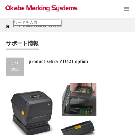
Home
product-zebra-ZD421-option
サポート情報
product-zebra-ZD421-option
4.25
2021