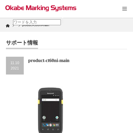
Home
product-ct60ni-main
サポート情報
product-ct60ni-main
11.10
2021