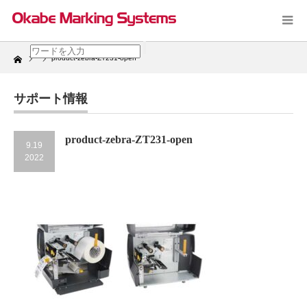
Home
product-zebra-ZT231-open
サポート情報
product-zebra-ZT231-open
9.19
2022