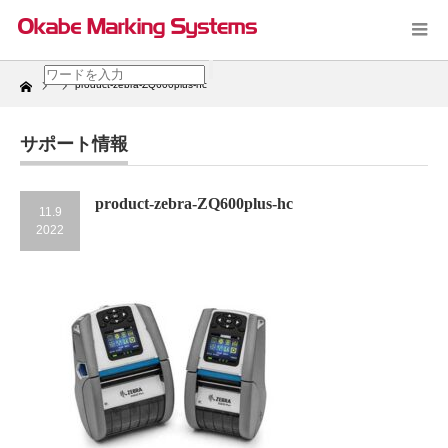
Home
product-zebra-ZQ600plus-hc
サポート情報
product-zebra-ZQ600plus-hc
11.9
2022