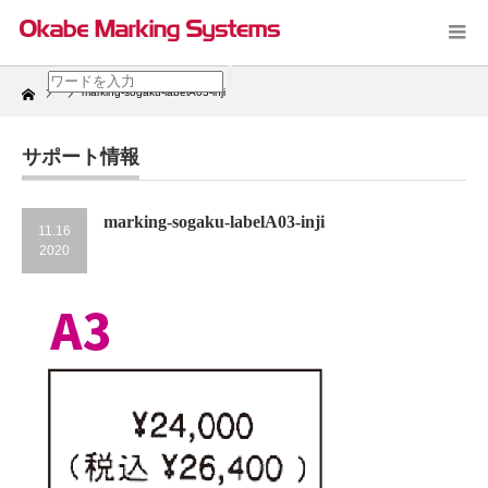
Home
marking-sogaku-labelA03-inji
サポート情報
marking-sogaku-labelA03-inji
11.16
2020