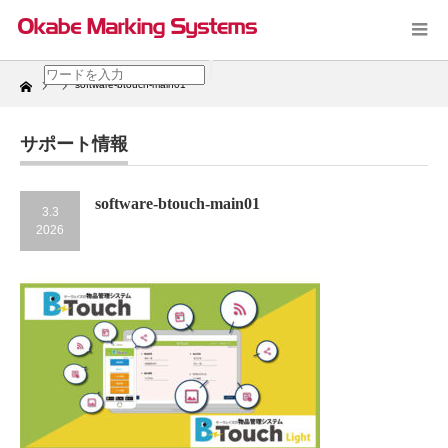
Home
software-btouch-main01
サポート情報
software-btouch-main01
3.3
2026