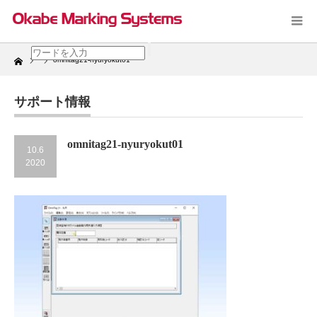
Home
omnitag21-nyuryokut01
サポート情報
omnitag21-nyuryokut01
10.6
2020