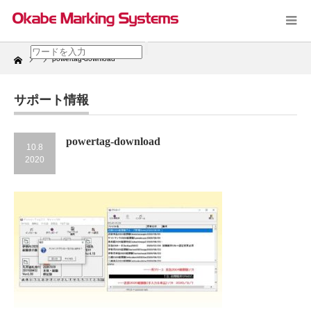
Home
powertag-download
サポート情報
powertag-download
10.8
2020