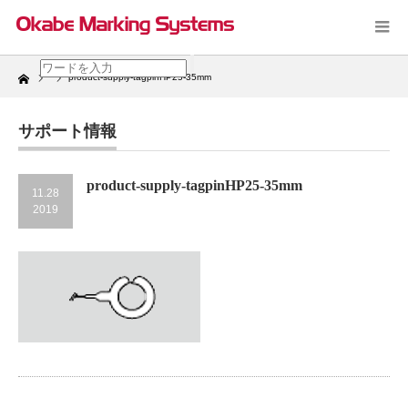
Home
product-supply-tagpinHP25-35mm
サポート情報
product-supply-tagpinHP25-35mm
11.28
2019