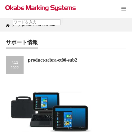
Home
product-zebra-et80-sub2
サポート情報
product-zebra-et80-sub2
7.12
2022