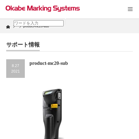
Home
product-mc20-sub
サポート情報
product-mc20-sub
8.27
2021