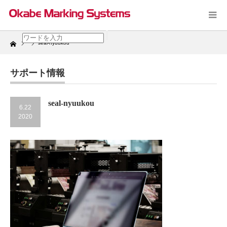
Home
seal-nyuukou
サポート情報
seal-nyuukou
6.22
2020