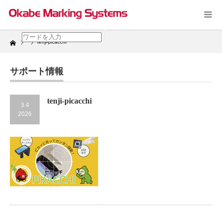
Home
tenji-picacchi
サポート情報
tenji-picacchi
3.4
2026