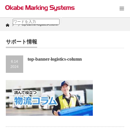
Home
top-banner-logistics-column
サポート情報
top-banner-logistics-column
6.14
2024