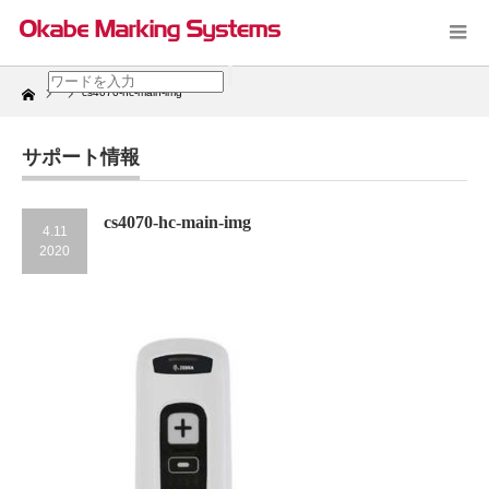
Home
cs4070-hc-main-img
サポート情報
cs4070-hc-main-img
4.11
2020