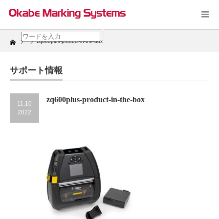
Home
zq600plus-product-in-the-box
サポート情報
zq600plus-product-in-the-box
11.10
2022