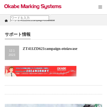
Home
ZT411ZD621campaign-otoiawase
サポート情報
ZT411ZD621campaign-otoiawase
12.1
2023